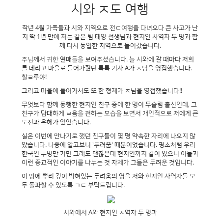
시와 ㅈ도 여행
작년 4월 가족들과 시와 지역으로 전ㄷ여행을 다녀오다 큰 사고가 난
지 딱 1년 만에 저는 같은 팀 태양 선생님과 현지인 사역자 두 명과 함
께 다시 동일한 지역으로 들어갔습니다.
주님께서 귀한 열매들을 보여주셨습니다. 늘 시와에 갈 때마다 저희
를 데리고 마을로 들어가줬던 툭툭 기사 A가 ㅈ님을 영접했습니다.
할ㄹ루야!
그리고 마을에 들어가서도 또 한 형제가 ㅈ님을 영접했습니다!!
​무엇보다 함께 동행한 현지인 친구 중에 한 명이 무슬림 출신인데, 그
친구가 담대하게 ㅂ음을 전하는 모습을 보면서 개인적으로 저에게 큰
도전과 은혜가 있었습니다.
​실은 이번에 만나기로 했던 친구들이 몇 명 약속한 자리에 나오지 않
았습니다. 나중에 알고보니 '두려움' 때문이었습니다. 평소처럼 우리
한국인 두명만 가면 그래도 괜찮은데 현지인까지 같이 있으니 이들과
이런 종교적인 이야기를 나누는 것 자체가 그들은 두려운 것입니다.
​이 땅에 뿌리 깊이 박혀있는 두려움의 영을 저와 현지인 사역자들 모
두 돌파할 수 있도록 ㄱㄷ 부탁드립니다.
시와에서 A와 현지인 ㅅ역자 두 명과