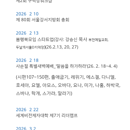
제2회 구역장워크샵
2026
2
10
제 80회 서울강서지방회 총회
2026
2
13
목사
봄행복모임 스타트업(강사: 강승신
부천예일교회,
)(26.2.13, 20, 27)
두날개서울D지역장
2026
2
18
사순절 특별새벽예배_'말씀을 하가하라'(26. 2. 18~4. 4)
(시편107~150편, 출애굽기, 레위기, 에스겔, 다니엘,
호세아, 요엘, 아모스, 오바댜, 요나, 미가, 나훔, 하박국,
스바냐, 학개, 스가랴, 말라기)
2026
2
22
세계비전제자대학 제7기 리더캠프
2026
3
2