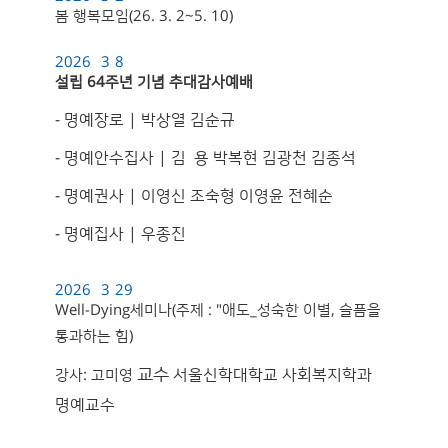
봄 행복모임(26. 3. 2~5. 10)
2026
3
8
설립 64주년 기념 추대감사예배
- 명예장로 | 박상열 김순규
- 명예안수집사 | 김 용 박복현 김광천 김종석
- 명예권사 | 이영신 조숙형 이영윤 전혜순
- 명예집사 | 우종진
2026
3
29
Well-Dying세미나(주제 : "애도_성숙한 이별, 슬픔을
통과하는 힘)
교수
서울신학대학교 사회복지학과
강사: 고미영
명예교수