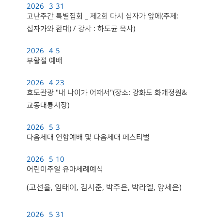
2026
3
31
고난주간 특별집회 _ 제2회 다시 십자가 앞에(주제:
십자가와 환대) / 강사 : 하도균 목사)
2026
4
5
부활절 예배
2026
4
23
효도관광 "내 나이가 어때서"(장소: 강화도 화개정원&
교동대룡시장)
2026
5
3
다음세대 연합예배 및 다음세대 페스티벌
2026
5
10
어린이주일 유아세례예식
(고선율, 임태이, 김시준, 박주은, 박라엘, 양세은)
2026
5
31