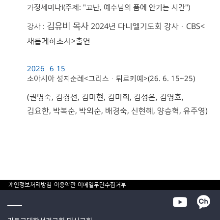
가정세미나I(주제: "고난, 예수님의 품에 안기는 시간")
김유비
목사
2024년 다니엘기도회 강사·CBS<
강사 :
새롭게하소서>출연
2026
6
15
소아시아 성지순례<그리스·튀르키예>(26. 6. 15~25)
(권명숙, 김경선, 김미현, 김미희, 김성은, 김영호,
김요한, 박복순, 박외순, 배경숙, 신현혜, 양승혁, 유주영)
개인정보처리방침
이용약관
이메일무단수집거부