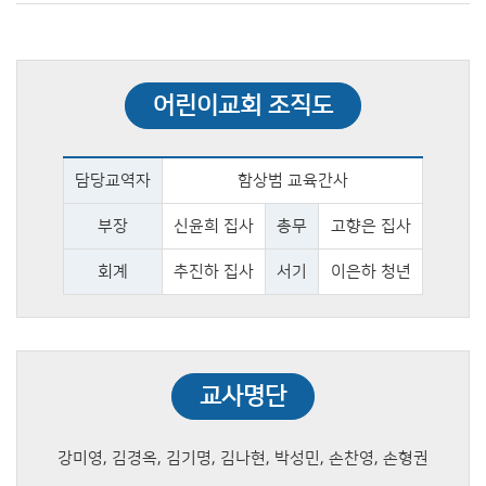
어린이교회 조직도
담당교역자
함상범 교육간사
부장
신윤희 집사
총무
고향은 집사
회계
추진하 집사
서기
이은하 청년
교사명단
강미영, 김경옥, 김기명, 김나현, 박성민, 손찬영, 손형권