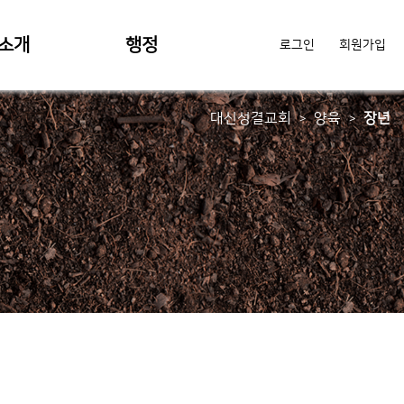
소개
행정
로그인
회원가입
대신성결교회
양육
장년
>
>