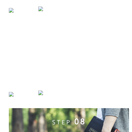
07
STEP
ㅡ
세계비전제자대학 1학기
08
STEP