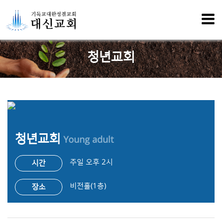
청년교회
청년교회
Young adult
주일 오후 2시
시간
비전홀(1층)
장소