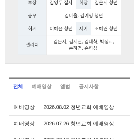
부장
김영두 집사
회장
김은지 청년
총무
김바울, 김예영 청년
회계
이혜윤 청년
서기
조혜연 청년
김은지, 김지현, 김태혁, 박정교,
셀리더
손하경, 손하성
전체
예배영상
앨범
공지사항
예배영상
2026.08.02 청년교회 예배영상
예배영상
2026.07.26 청년교회 예배영상